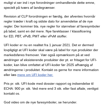
muligt vi ser ind i nye forordninger omhandlende dette emne,
specielt på tværs af landegrænser.
Revision af CLP forordningen er færdig, der afventes hvornår
regler træder i kraft og sidste dato for anvendelse af de nye
regler. Der kommer bla. nye regler for størrelser af faresymboler
på label, samt en del mere. Nye fareklasser / klassificering
for ED, PBT, vPvB, PMT eller vPvM stoffer.
UFI koder er nu en realitet fra 1 januar 2021. Det er dermed
lovpligtigt at UFI koder skal være på label for nye produkter der
markedsføres fremover. Vær også opmærksom på at ved
ændringer af eksisterende produkter der pt. er fritaget for UFI-
koder, kan blive omfattet af UFI-koder før 2025 afhængig af
ændringerne i produktet. Kontakt os gerne for mere information
eller læs
mere om UFI koder her.
Pris pr. stk. UFI-kode med dossier rapport og indsendelse til
ECHA: 900 pr. stk. Ved mere end 3 stk. eller fast aftale, venligst
kontakt os.
God video om de nye faresymboler, se herunder.