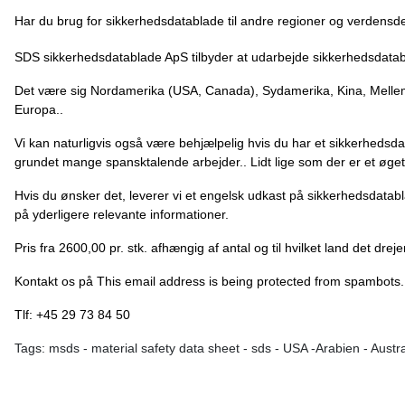
Har du brug for sikkerhedsdatablade til andre regioner og verdensde
SDS sikkerhedsdatablade ApS tilbyder at udarbejde sikkerhedsdatabla
Det være sig Nordamerika (USA, Canada), Sydamerika, Kina, Mellemøs
Europa..
Vi kan naturligvis også være behjælpelig hvis du har et sikkerhedsd
grundet mange spansktalende arbejder.. Lidt lige som der er et øge
Hvis du ønsker det, leverer vi et engelsk udkast på sikkerhedsdatabl
på yderligere relevante informationer.
Pris fra 2600,00 pr. stk. afhængig af antal og til hvilket land det dre
Kontakt os på
This email address is being protected from spambots.
Tlf: +45 29 73 84 50
Tags: msds - material safety data sheet - sds - USA -Arabien - Austra