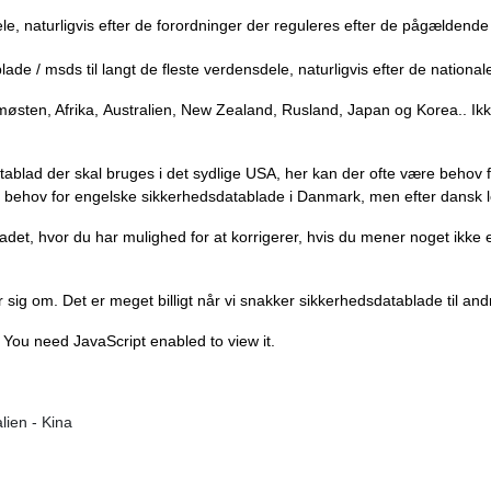
le, naturligvis efter de forordninger der reguleres efter de pågældende
de / msds til langt de fleste verdensdele, naturligvis efter de nationa
ten, Afrika, Australien, New Zealand, Rusland, Japan og Korea.. Ikke
atablad der skal bruges i det sydlige USA, her kan der ofte være behov
t behov for engelske sikkerhedsdatablade i Danmark, men efter dansk lo
adet, hvor du har mulighed for at korrigerer, hvis du mener noget ikke
jer sig om. Det er meget billigt når vi snakker sikkerhedsdatablade til a
 You need JavaScript enabled to view it.
lien - Kina