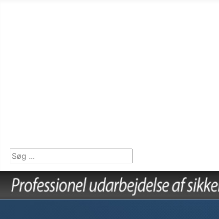
Forside
SDS International
Sverige
Norge
Finland
Tyskland
Polen
Frankrig
Database
Søg ...