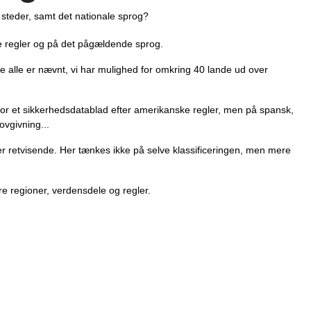
 steder, samt det nationale sprog?
le regler og på det pågældende sprog.
 alle er nævnt, vi har mulighed for omkring 40 lande ud over
 for et sikkerhedsdatablad efter amerikanske regler, men på spansk,
vgivning...
 er retvisende. Her tænkes ikke på selve klassificeringen, men mere
ndre regioner, verdensdele og regler.