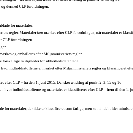
ing og dermed CLP forordningen.
ablade for materialer.
riets regler. Materialer
kan
mærkes efter CLP-forordningen, når materialet er klassif
ter CLP-forordningen.
ngen.
mærkes og emballeres efter Miljøministeriets regler.
tre forskellige muligheder for sikkerhedsdatablade:
 hvor indholdsstofferne er mærket efter Miljøministeriets regler og klassificeret eft
et efter CLP – fra den 1. juni 2015. Der sker ændring af punkt 2, 3, 15 og 16.
en hvor indholdsstofferne og materialet er klassificeret efter CLP – frem til den 1. 
e for materialer, der ikke er klassificeret som farlige, men som indeholder mindst e