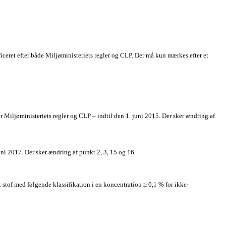
iceret efter både Miljøministeriets regler og CLP. Der må kun mærkes efter et
er Miljøministeriets regler og CLP – indtil den 1. juni 2015. Der sker ændring af
juni 2017. Der sker ændring af punkt 2, 3, 15 og 16.
t stof med følgende klassifikation i en koncentration ≥ 0,1 % for ikke-