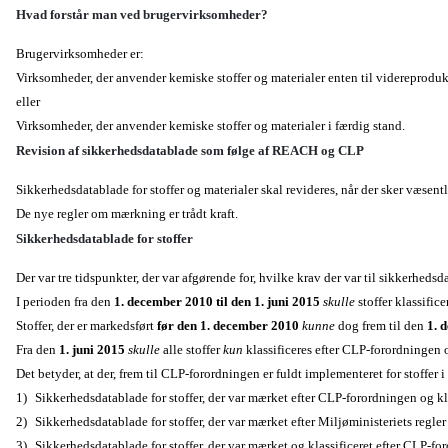
Hvad forstår man ved brugervirksomheder?
Brugervirksomheder er:
Virksomheder, der anvender kemiske stoffer og materialer enten til videreprodu
eller
Virksomheder, der anvender kemiske stoffer og materialer i færdig stand.
Revision af sikkerhedsdatablade som følge af REACH og CLP
Sikkerhedsdatablade for stoffer og materialer skal revideres, når der sker væsen
De nye regler om mærkning er trådt kraft.
Sikkerhedsdatablade for stoffer
Der var tre tidspunkter, der var afgørende for, hvilke krav der var til sikkerhedsd
I perioden fra den
1. december 2010 til den 1. juni 2015
skulle
stoffer klassific
Stoffer, der er markedsført
før den 1. december 2010
kunne
dog frem til den
1. 
Fra den
1. juni 2015
skulle
alle stoffer
kun
klassificeres efter CLP-forordningen 
Det betyder, at der, frem til CLP-forordningen er fuldt implementeret for stoffer 
1)
Sikkerhedsdatablade for stoffer, der var mærket efter CLP-forordningen og kla
2)
Sikkerhedsdatablade for stoffer, der var mærket efter Miljøministeriets regle
3)
Sikkerhedsdatablade for stoffer, der var mærket og klassificeret efter CLP-fo