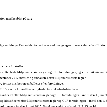
ktion med henblik på salg
tlige ændringer. De skal derfor revideres ved overgangen til mærkning efter CLP-fo
atablade for stoffer.
eres efter både Miljøministeriets regler og CLP-forordningen, og stoffer
skkulle
mærke
december 2012
mærkes og emballeres efter Miljøministeriets regler
og fortsat mærkes og emballeres efter forordningen.
i 2015, var tre forskellige muligheder for sikkerhedsdatablade:
ssificeret efter Miljøministeriets regler og CLP-forordningen – indtil den 1. juni 2
r og klassificeret efter Miljøministeriets regler og CLP-forordningen – indtil den 1
rordningen – fra den 1. juni 2015. Der skete ændring af punkt 2, 3, 15 og 16.