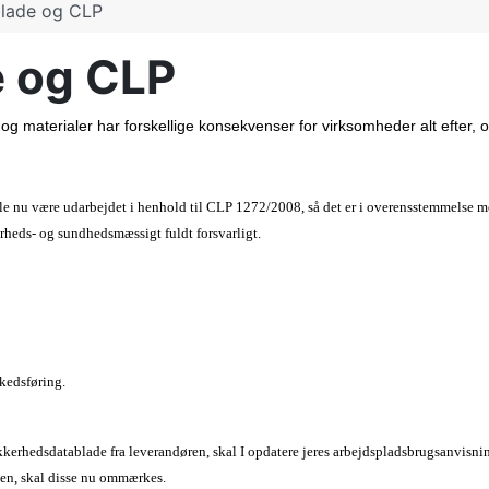
blade og CLP
e og CLP
og materialer har forskellige konsekvenser for virksomheder alt efter, 
iale nu være udarbejdet i henhold til CLP 1272/2008, så det er i overensstemmelse m
erheds- og sundhedsmæssigt fuldt forsvarligt.
rkedsføring.
ikkerhedsdatablade fra leverandøren, skal I opdatere jeres arbejdspladsbrugsanvisn
ngen, skal disse nu ommærkes.