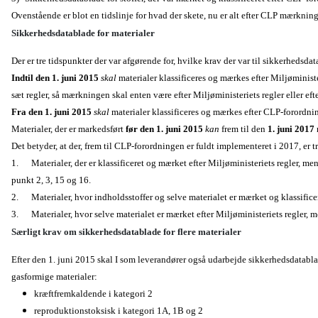
Ovenstående er blot en tidslinje for hvad der skete, nu er alt efter CLP mærkn
Sikkerhedsdatablade for materialer
Der er tre tidspunkter der var afgørende for, hvilke krav der var til sikkerhedsdat
Indtil den 1. juni 2015
skal
materialer klassificeres og mærkes efter Miljøministe
sæt regler, så mærkningen skal enten være efter Miljøministeriets regler eller ef
Fra den 1. juni 2015
skal
materialer klassificeres og mærkes efter CLP-forordni
Materialer, der er markedsført
før den 1. juni 2015
kan
frem til den
1. juni 2017
Det betyder, at der, frem til CLP-forordningen er fuldt implementeret i 2017, er 
1. Materialer, der er klassificeret og mærket efter Miljøministeriets regler, men
punkt 2, 3, 15 og 16.
2. Materialer, hvor indholdsstoffer og selve materialet er mærket og klassificer
3.
Materialer, hvor selve materialet er mærket efter Miljøministeriets regler, m
Særligt krav om sikkerhedsdatablade for flere materialer
Efter den 1. juni 2015 skal I som leverandører også udarbejde sikkerhedsdatablad
gasformige materialer:
kræftfremkaldende i kategori 2
reproduktionstoksisk i kategori 1A, 1B og 2